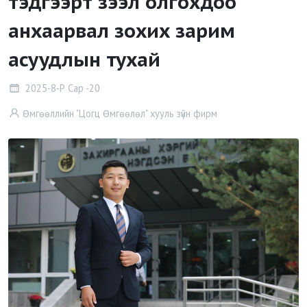
тэдгээрт зээл олгохдоо
анхаарвал зохих зарим
асуудлын тухай
2025-8-Р Сар -20
Өмгөөллийн "Цогц Өмгөөлөл" хууль зүйн фирм