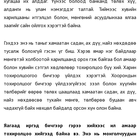
хугацаа их алддаг. Үүнээс болоод банканд төлөх хүү,
алданги нь улам нэмэгддэг талтай. Тиймээс хувийн
харилцааны итгэлцэл болон, мөнгөний асуудлынхаа ялгаа
заагийг сайн ойлгох хэрэгтэй байна.
Гэхдээ энэ нь таныг хамаатан садан, ах дүү, найз нөхдөдөө
тусалж болохгүй гэсэн үг биш. Хэрэв ямар нэг байдлаар
мөнгөтэй холбоотой харилцаанд орох гэж байгаа бол амаар
болон хувийн сэтгэл хөдлөлөөр тохиролцоо бүү хий. Харин
тохиролцоогоо бичгээр үйлдэх хэрэгтэй. Хоорондын
тохиролцоог бичгээр үйлдээгүйгээс зээл болон хүүгийн
төлбөрийг өөрөө төлөх цаашлаад хамаатан садан, ах дүү,
найз нөхдөөсөө тухайн мөнгө, төлбөрөө буцаан авч
чадахгүй байх нөхцөл байдалд орсон хүн олон байна.
Яагаад иргэд бичгээр гэрээ хийхээс илүү амаар
тохиролцоо хийгээд байна вэ. Энэ нь монголчуудын