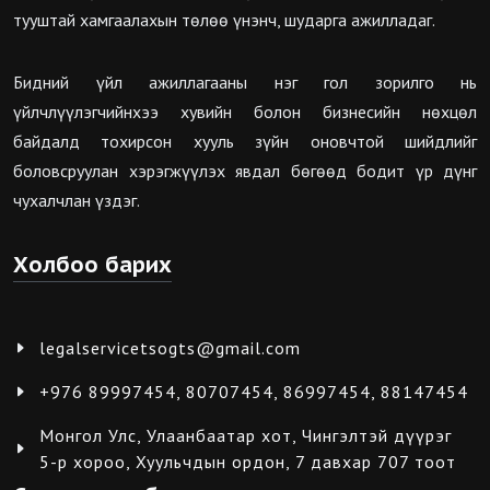
тууштай хамгаалахын төлөө үнэнч, шударга ажилладаг.
Бидний үйл ажиллагааны нэг гол зорилго нь
үйлчлүүлэгчийнхээ хувийн болон бизнесийн нөхцөл
байдалд тохирсон хууль зүйн оновчтой шийдлийг
боловсруулан хэрэгжүүлэх явдал бөгөөд бодит үр дүнг
чухалчлан үздэг.
Холбоо барих
legalservicetsogts@gmail.com
+976 89997454, 80707454, 86997454, 88147454
Монгол Улс, Улаанбаатар хот, Чингэлтэй дүүрэг
5-р хороо, Хуульчдын ордон, 7 давхар 707 тоот