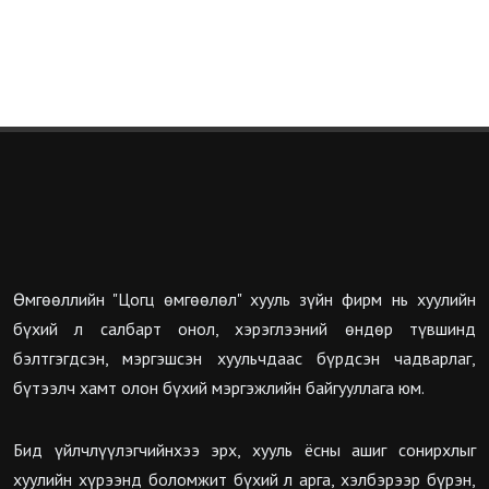
Өмгөөллийн "Цогц өмгөөлөл" хууль зүйн фирм нь хуулийн
бүхий л салбарт онол, хэрэглээний өндөр түвшинд
бэлтгэгдсэн, мэргэшсэн хуульчдаас бүрдсэн чадварлаг,
бүтээлч хамт олон бүхий мэргэжлийн байгууллага юм.
Бид үйлчлүүлэгчийнхээ эрх, хууль ёсны ашиг сонирхлыг
хуулийн хүрээнд боломжит бүхий л арга, хэлбэрээр бүрэн,