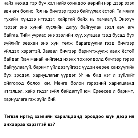
найз нөхөд тэр бүү хэл найз охиндоо өөрийн нэр дээр зээл
авч өгч болно. Гол нь бичгээр гэрээ байгуулах ёстой. Та мянга
тухайн хүндээ итгэдэг, хайртай байх нь хамаагүй. Энэхүү
гэрээг энэ хүний хүслийн дагуу байгуулан зээл авч өгч
байгаа. Тийм учраас энэ зээлийн хүү, хугацаа гээд бусад бүх
зүйлийг зөвхөн энэ хүн төлж барагдуулна гээд бичгээр
үйлдэх хэрэгтэй. Заавал бичгээр баримтжуулж авах ёстой
байдаг. Гэвч манай нийгэмд ихэнх тохиолдолд бичгээр гэрээ
байгуулаагүй, баримт үйлдээгүйгээс үүдэн өөрөө санхүүгийн
бүх эрсдэл, хариуцлагыг үүрдэг. Уг нь бид нэг л зүйлийг
ойлгоход болох юм. Мөнгө болон гэрээний харилцаанд
итгэлцэл, хайр гэдэг зүйл байдаггүй юм. Ерөөсөө л баримт,
хариуцлага гэж зүйл бий.
Тэгвэл иргэд зээлийн харилцаанд орохдоо юун дээр илүү
анхаарах хэрэгтэй вэ?