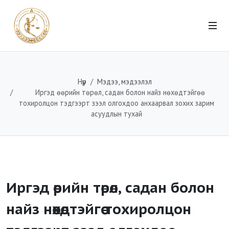
Нүүр
Мэдээ, мэдээлэл
Иргэд өөрийн төрөл, садан болон найз нөхөдтэйгөө
тохиролцон тэдгээрт зээл олгохдоо анхаарвал зохих зарим
асуудлын тухай
Иргэд өөрийн төрөл, садан болон
найз нөхөдтэйгөө тохиролцон