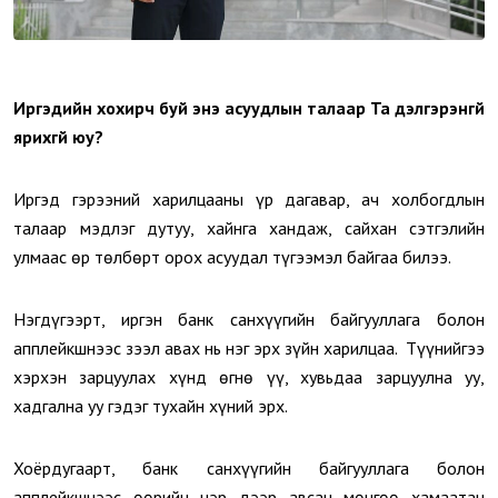
Иргэдийн хохирч буй энэ асуудлын талаар Та дэлгэрэнгүй
ярихгүй юу?
Иргэд гэрээний харилцааны үр дагавар, ач холбогдлын
талаар мэдлэг дутуу, хайнга хандаж, сайхан сэтгэлийн
улмаас өр төлбөрт орох асуудал түгээмэл байгаа билээ.
Нэгдүгээрт, иргэн банк санхүүгийн байгууллага болон
апплейкшнээс зээл авах нь нэг эрх зүйн харилцаа. Түүнийгээ
хэрхэн зарцуулах хүнд өгнө үү, хувьдаа зарцуулна уу,
хадгална уу гэдэг тухайн хүний эрх.
Хоёрдугаарт, банк санхүүгийн байгууллага болон
апплейкшнээс өөрийн нэр дээр авсан мөнгөө хамаатан