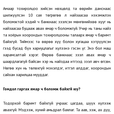
Амаар тохиролцоо хийсэн нөхцөлд та өөрийн данснаас
шилжүүлсэн 10 сая төгрөгөө л найзаасаа нэхэмжлэх
боломжтой хэдий ч банкнаас зээлсэн мөнгөнийхөө хүүг нь
найзаасаа буцааж авах ямар ч боломжгүй. Учир нь таны найз
та хоёрын хоорондын тохиролцооны талаарх ямар ч баримт
байхгүй. Тиймээс та өөрөө хүү болон хугацаа хэтрүүлсэн
гээд бусад бүх хариуцлагыг хүлээнэ гэсэн үг. Энэ бол маш
харамсалтай хэрэг. Өөрөө банкнаас зээл авах ямар ч
шаардлагагүй байсан хэр нь найздаа итгээд зээл авч өгсөн.
Нөгөө хүн нь төлөхгүй мэхэлдэг, итгэл алддаг, хоорондын
сайхан харилцаа мууддаг.
Гомдол гаргах ямар ч боломж байхгүй юу?
Тодорхой баримт байхгүй учраас цагдаа, шүүх хүлээж
авахгүй. Мэдээж, хүний амьдрал баялаг. Та аав, ээж, ах дүү,