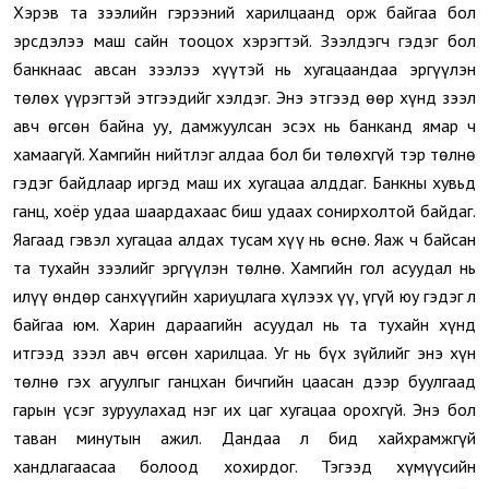
Хэрэв та зээлийн гэрээний харилцаанд орж байгаа бол
эрсдэлээ маш сайн тооцох хэрэгтэй. Зээлдэгч гэдэг бол
банкнаас авсан зээлээ хүүтэй нь хугацаандаа эргүүлэн
төлөх үүрэгтэй этгээдийг хэлдэг. Энэ этгээд өөр хүнд зээл
авч өгсөн байна уу, дамжуулсан эсэх нь банканд ямар ч
хамаагүй. Хамгийн нийтлэг алдаа бол би төлөхгүй тэр төлнө
гэдэг байдлаар иргэд маш их хугацаа алддаг. Банкны хувьд
ганц, хоёр удаа шаардахаас биш удаах сонирхолтой байдаг.
Яагаад гэвэл хугацаа алдах тусам хүү нь өснө. Яаж ч байсан
та тухайн зээлийг эргүүлэн төлнө. Хамгийн гол асуудал нь
илүү өндөр санхүүгийн хариуцлага хүлээх үү, үгүй юу гэдэг л
байгаа юм. Харин дараагийн асуудал нь та тухайн хүнд
итгээд зээл авч өгсөн харилцаа. Уг нь бүх зүйлийг энэ хүн
төлнө гэх агуулгыг ганцхан бичгийн цаасан дээр буулгаад
гарын үсэг зуруулахад нэг их цаг хугацаа орохгүй. Энэ бол
таван минутын ажил. Дандаа л бид хайхрамжгүй
хандлагаасаа болоод хохирдог. Тэгээд хүмүүсийн