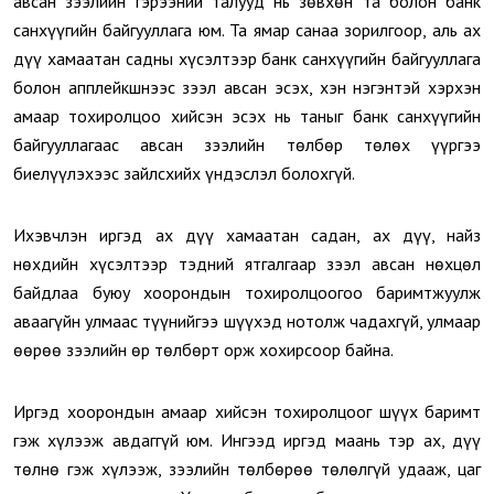
авсан зээлийн гэрээний талууд нь зөвхөн та болон банк
санхүүгийн байгууллага юм. Та ямар санаа зорилгоор, аль ах
дүү хамаатан садны хүсэлтээр банк санхүүгийн байгууллага
болон апплейкшнээс зээл авсан эсэх, хэн нэгэнтэй хэрхэн
амаар тохиролцоо хийсэн эсэх нь таныг банк санхүүгийн
байгууллагаас авсан зээлийн төлбөр төлөх үүргээ
биелүүлэхээс зайлсхийх үндэслэл болохгүй.
Ихэвчлэн иргэд ах дүү хамаатан садан, ах дүү, найз
нөхдийн хүсэлтээр тэдний ятгалгаар зээл авсан нөхцөл
байдлаа буюу хоорондын тохиролцоогоо баримтжуулж
аваагүйн улмаас түүнийгээ шүүхэд нотолж чадахгүй, улмаар
өөрөө зээлийн өр төлбөрт орж хохирсоор байна.
Иргэд хоорондын амаар хийсэн тохиролцоог шүүх баримт
гэж хүлээж авдаггүй юм. Ингээд иргэд маань тэр ах, дүү
төлнө гэж хүлээж, зээлийн төлбөрөө төлөлгүй удааж, цаг