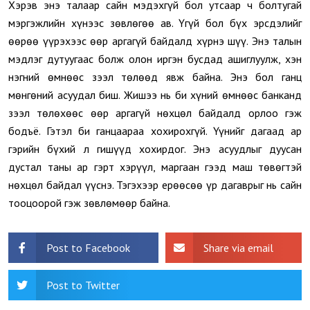
Хэрэв энэ талаар сайн мэдэхгүй бол утсаар ч болтугай
мэргэжлийн хүнээс зөвлөгөө ав. Үгүй бол бүх эрсдэлийг
өөрөө үүрэхээс өөр аргагүй байдалд хүрнэ шүү. Энэ талын
мэдлэг дутуугаас болж олон иргэн бусдад ашиглуулж, хэн
нэгний өмнөөс зээл төлөөд явж байна. Энэ бол ганц
мөнгөний асуудал биш. Жишээ нь би хүний өмнөөс банканд
зээл төлөхөөс өөр аргагүй нөхцөл байдалд орлоо гэж
бодъё. Гэтэл би ганцаараа хохирохгүй. Үүнийг дагаад ар
гэрийн бүхий л гишүүд хохирдог. Энэ асуудлыг дуусан
дустал таны ар гэрт хэрүүл, маргаан гээд маш төвөгтэй
нөхцөл байдал үүснэ. Тэгэхээр ерөөсөө үр дагаврыг нь сайн
тооцоорой гэж зөвлөмөөр байна.
Post to Facebook
Share via email
Post to Twitter