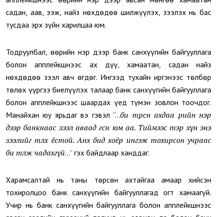
садан, аав, ээж, найз нөхдөдөө шилжүүлэх, зээлэх нь бас
тусдаа эрх зүйн харилцаа юм.
Тодруулбал, өөрийн нэр дээр банк санхүүгийн байгууллага
болон апплейкшнээс ах дүү, хамаатан, садан найз
нөхдөдөө зээл авч өгдөг. Ингээд тухайн иргэнээс төлбөр
төлөх үүргээ биелүүлэх талаар банк санхүүгийн байгууллага
болон апплейкшнээс шаардах үед түмэн зовлон тоочдог.
би төрсөн ахдаа өөрийн нэр
Манайхан юу ярьдаг вэ гэвэл “...
дээр банкнаас зээл аваад өгсөн юм аа. Тиймээс тэр хүн энэ
зээлийг төлөх ёстой. Анх бид хоёр ингэж тохирсон учраас
би төлж чадахгүй
...” гэх байдлаар ханддаг.
Харамсалтай нь таны төрсөн ахтайгаа амаар хийсэн
тохиролцоо банк санхүүгийн байгууллагад огт хамаагүй.
Учир нь банк санхүүгийн байгууллага болон апплейкшнээс