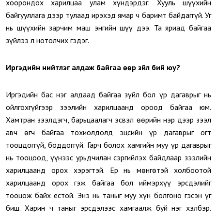
хоорондох харилцаа улам хүндэрдэг. Хууль шүүхийн
байгууллага дээр тулаад ирэхэд ямар ч баримт байдаггүй. Уг
нь шүүхийн зарчим маш энгийн шүү дээ. Та яриад байгаа
зүйлээ л нотолчих гэдэг.
Иргэдийн нийтлэг алдаж байгаа өөр зүйл бий юу?
Иргэдийн бас нэг алдаад байгаа зүйл бол үр дагаврыг нь
ойлгохгүйгээр зээлийн харилцаанд ороод байгаа юм.
Хамтран зээлдэгч, барьцаалагч эсвэл өөрийн нэр дээр зээл
авч өгч байгаа тохиолдолд эцсийн үр дагаврыг огт
тооцдоггүй, боддоггүй. Гарч болох хамгийн муу үр дагаврыг
нь тооцоод, үүнээс урьдчилан сэргийлэх байдлаар зээлийн
харилцаанд орох хэрэгтэй. Ер нь мөнгөтэй холбоотой
харилцаанд орох гэж байгаа бол иймэрхүү эрсдэлийг
тооцож байх ёстой. Энэ нь таныг муу хүн болгоно гэсэн үг
биш. Харин ч таныг эрсдэлээс хамгаалж буй нэг хэлбэр.