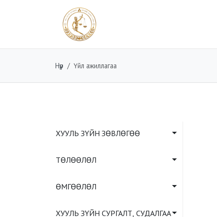
Нүүр
Үйл ажиллагаа
ХУУЛЬ ЗҮЙН ЗӨВЛӨГӨӨ
ТӨЛӨӨЛӨЛ
ӨМГӨӨЛӨЛ
ХУУЛЬ ЗҮЙН СУРГАЛТ, СУДАЛГАА