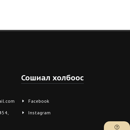
Сошиал холбоос
il.com
Facebook
454,
Instagram