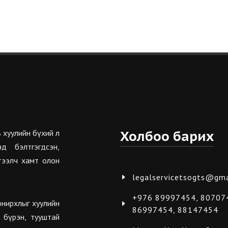
 хуулийн бүхий л
Холбоо барих
д бэлтгэгдсэн,
тээлч хамт олон
legalservicetsogts@gma
+976 89997454, 80707
онирхлыг хуулийн
86997454, 88147454
 бүрэн, тууштай