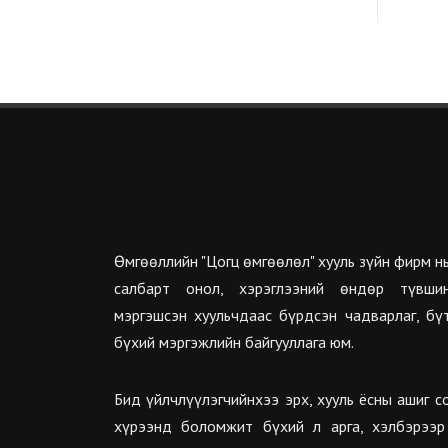
Өмгөөллийн "Цогц өмгөөлөл" хууль зүйн фирм нь
салбарт онол, хэрэглээний өндөр түвшин
мэргэшсэн хуульчдаас бүрдсэн чадварлаг, бү
бүхий мэргэжлийн байгууллага юм.
Бид үйлчлүүлэгчийнхээ эрх, хууль ёсны ашиг с
хүрээнд боломжит бүхий л арга, хэлбэрээр