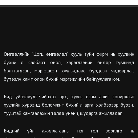
Өмгөөллийн "Цогц өмгөөлөл" хууль зүйн фирм нь хуулийн
бүхий л салбарт онол, хэрэглээний өндөр түвшинд
бэлтгэгдсэн, мэргэшсэн хуульчдаас бүрдсэн чадварлаг,
бүтээлч хамт олон бүхий мэргэжлийн байгууллага юм.
Бид үйлчлүүлэгчийнхээ эрх, хууль ёсны ашиг сонирхлыг
хуулийн хүрээнд боломжит бүхий л арга, хэлбэрээр бүрэн,
тууштай хамгаалахын төлөө үнэнч, шударга ажилладаг.
Бидний үйл ажиллагааны нэг гол зорилго нь