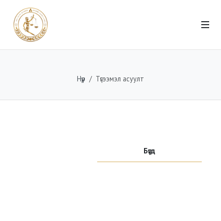
Нүүр
Түгээмэл асуулт
Бүгд