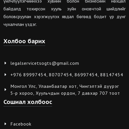
үйлчлүүлэгчийнхээ хувийн болон бизнесийн нөхцөл
байдалд тохирсон хууль зүйн оновчтой шийдлийг
боловсруулан хэрэгжүүлэх явдал бөгөөд бодит үр дүнг
чухалчлан үздэг.
Холбоо барих
legalservicetsogts@gmail.com
+976 89997454, 80707454, 86997454, 88147454
Монгол Улс, Улаанбаатар хот, Чингэлтэй дүүрэг
5-р хороо, Хуульчдын ордон, 7 давхар 707 тоот
Сошиал холбоос
Facebook