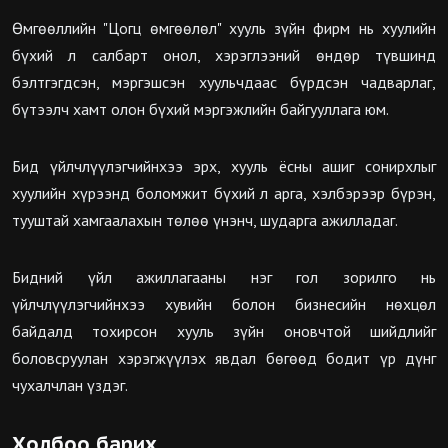
Өмгөөллийн "Цогц өмгөөлөл" хууль зүйн фирм нь хуулийн
бүхий л салбарт онол, хэрэглээний өндөр түвшинд
бэлтгэгдсэн, мэргэшсэн хуульчдаас бүрдсэн чадварлаг,
бүтээлч хамт олон бүхий мэргэжлийн байгууллага юм.
Бид үйлчлүүлэгчийнхээ эрх, хууль ёсны ашиг сонирхлыг
хуулийн хүрээнд боломжит бүхий л арга, хэлбэрээр бүрэн,
тууштай хамгаалахын төлөө үнэнч, шударга ажилладаг.
Бидний үйл ажиллагааны нэг гол зорилго нь
үйлчлүүлэгчийнхээ хувийн болон бизнесийн нөхцөл
байдалд тохирсон хууль зүйн оновчтой шийдлийг
боловсруулан хэрэгжүүлэх явдал бөгөөд бодит үр дүнг
чухалчлан үздэг.
Холбоо барих