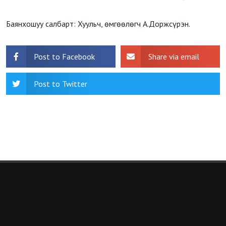
Баянхошуу салбарт: Хуульч, өмгөөлөгч А.Доржсүрэн.
Post to Facebook
Share via email
Post to Twitter