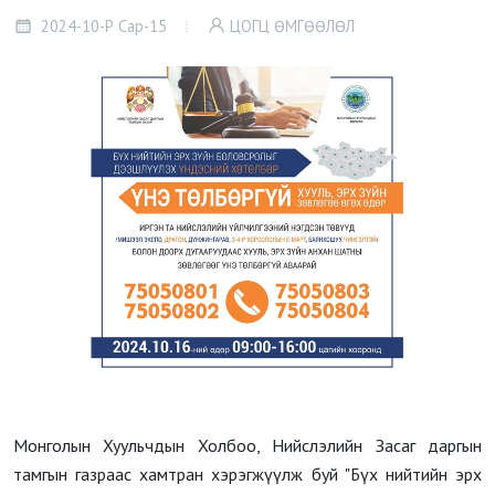
2024-10-Р Сар-15
ЦОГЦ ӨМГӨӨЛӨЛ
Монголын Хуульчдын Холбоо, Нийслэлийн Засаг даргын
тамгын газраас хамтран хэрэгжүүлж буй "Бүх нийтийн эрх