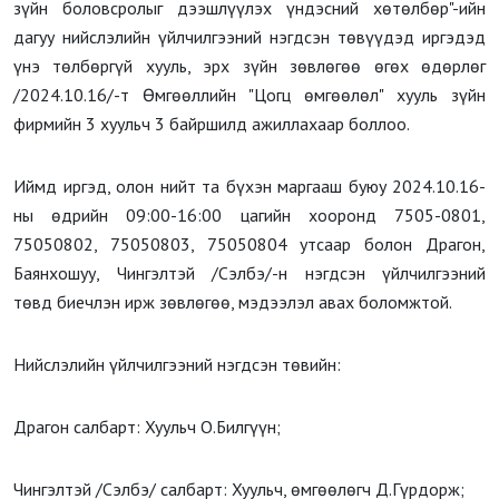
зүйн боловсролыг дээшлүүлэх үндэсний хөтөлбөр"-ийн
дагуу нийслэлийн үйлчилгээний нэгдсэн төвүүдэд иргэдэд
үнэ төлбөргүй хууль, эрх зүйн зөвлөгөө өгөх өдөрлөг
/2024.10.16/-т Өмгөөллийн "Цогц өмгөөлөл" хууль зүйн
фирмийн 3 хуульч 3 байршилд ажиллахаар боллоо.
Иймд иргэд, олон нийт та бүхэн маргааш буюу 2024.10.16-
ны өдрийн 09:00-16:00 цагийн хооронд 7505-0801,
75050802, 75050803, 75050804 утсаар болон Драгон,
Баянхошуу, Чингэлтэй /Сэлбэ/-н нэгдсэн үйлчилгээний
төвд биечлэн ирж зөвлөгөө, мэдээлэл авах боломжтой.
Нийслэлийн үйлчилгээний нэгдсэн төвийн:
Драгон салбарт: Хуульч О.Билгүүн;
Чингэлтэй /Сэлбэ/ салбарт: Хуульч, өмгөөлөгч Д.Гүрдорж;