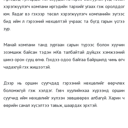
хэрэгжүүлэгч компани иргэдийн тархийг угаах гэж оролддог
юм. Яадаг вэ гэхээр төсөл хэрэгжүүлэгч компанийн зүгээс
бид ийм л гэрээний нөхцөлтэй учраас та бүгд гарын үсгээ
зур.
Манай компани танд зургаан сарын түрээс болон хуучин
эзэмшиж байсан тэдэн мКв талбайтай дүйцэх хэмжээний
шинэ орон сууц өгнө. Гэхдээ одоо байгаа байршилд чинь өгч
чадахгүй гэх жишээтэй.
Дээр нь оршин суугчдад гэрээний нөхцөлийг өөрчлөх
боломжгүй гэж хэлдэг. Гэвч хуулийнхаа хүрээнд оршин
суугчид ийм нөхцөлийг хүлээн зөвшөөрөх албагүй. Харин ч
өөрийн санал хүсэлтээ тавьж, шаардах эрхтэй.