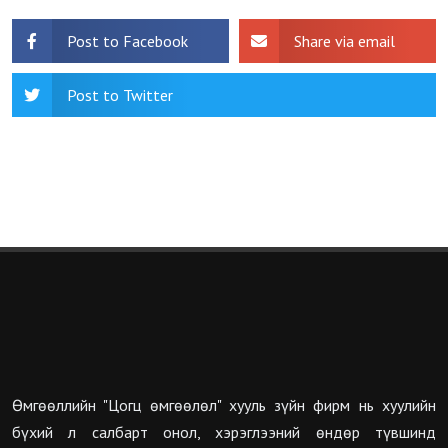
Post to Facebook
Share via email
Post to Twitter
Өмгөөллийн "Цогц өмгөөлөл" хууль зүйн фирм нь хуулийн
бүхий л салбарт онол, хэрэглээний өндөр түвшинд