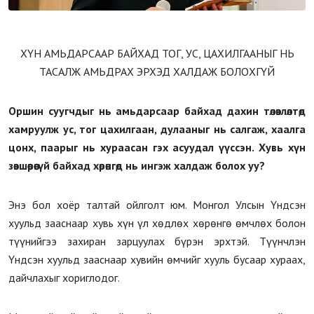
ХҮН АМЬДАРСААР БАЙХАД ТОГ, УС, ЦАХИЛГААНЫГ НЬ
ТАСАЛЖ АМЬДРАХ ЭРХЭД ХАЛДАЖ БОЛОХГҮЙ
Оршин суугчдыг нь амьдарсаар байхад дахин төлөвлөлтөд
хамруулж ус, тог цахилгаан, дулааныг нь салгаж, хаалга
цонх, паарыг нь хураасан гэх асуудал үүссэн. Хувь хүн
зөвшөөрөөгүй байхад хөрөнгөд нь ингэж халдаж болох уу?
Энэ бол хоёр талтай ойлголт юм. Монгол Улсын Үндсэн
хуульд зааснаар хувь хүн үл хөдлөх хөрөнгө өмчлөх болон
түүнийгээ захиран зарцуулах бүрэн эрхтэй. Түүнчлэн
Үндсэн хуульд зааснаар хувийн өмчийг хууль бусаар хураах,
дайчлахыг хориглодог.