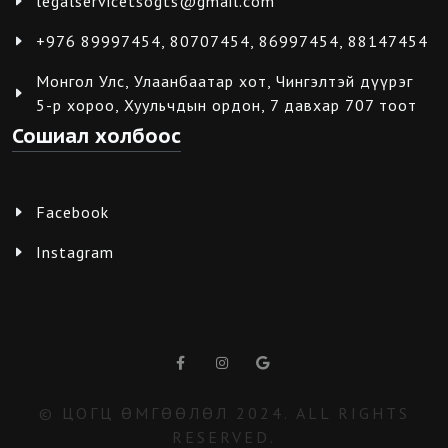
legalservicetsogts@gmail.com
+976 89997454, 80707454, 86997454, 88147454
Монгол Улс, Улаанбаатар хот, Чингэлтэй дүүрэг
5-р хороо, Хуульчдын ордон, 7 давхар 707 тоот
Сошиал холбоос
Facebook
Instagram
© ЦОГЦ ӨМГӨӨЛӨЛ 2024. ALL RIGHTS
RESERVED.