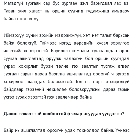
Магадгүй зургаан сар бус зургаан жил баригдвал яах вэ.
Таван жил хагаст нь оршин суугчид гудамжинд амьдарч
байна гэсэн үг үү.
Иймэрхүү хүний эрхийн мэдрэмжгүй, хэт нэг талыг барьсан
байж болохгүй. Тиймээс иргэд өөрсдийн хүсэл зорилгоо
илэрхийлэх хэрэгтэй. Барилгын компани хугацаандаа орон
сууцаа ашиглалтад оруулж чадахгүй бол оршин суугчдад
учрах хохирлыг бүрэн төлнө гэх заалтыг тусгаж өгвөл
зургаан сарын дараа барилга ашиглалтад ороогүй ч эргээд
хохирлоо шаардах боломжтой. Гол нь өөрт хохиролгүй
байдлаар гэрээний нөхцөлөө боловсруулсны дараа гарын
үсгээ зурах хэрэгтэй гэж зөвлөмөөр байна.
Дахин төлөвлөлттэй холбоотой өөр ямар асуудал үүсдэг вэ?
Байр нь ашиглалтад орохгүй удах тохиолдол байна. Үүнээс