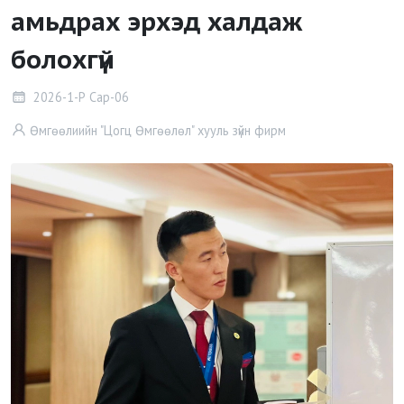
амьдрах эрхэд халдаж
болохгүй
2026-1-Р Сар-06
Өмгөөлиийн "Цогц Өмгөөлөл" хууль зүйн фирм