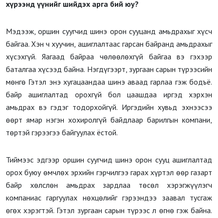
хүрээнд үүнийг шийдэх арга бий юу?
Мэдээж, оршин суугчид шинэ орон сууцанд амьдрахыг хүсч
байгаа. Хэн ч хуучин, ашиглалтаас гарсан байранд амьдрахыг
хүсэхгүй. Яагаад байраа чөлөөлөхгүй байгаа вэ гэхээр
баталгаа хүсээд байна. Нэгдүгээрт, зургаан сарын түрээсийн
мөнгө Гэтэл энэ хугацаандаа шинэ аваад гарлаа гэж бодъё.
байр ашиглалтад орохгүй бол цаашдаа иргэд хэрхэн
амьдрах вэ гэдэг тодорхойгүй. Иргэдийн хувьд эхнээсээ
өөрт ямар нэгэн хохиролгүй байдлаар барилгын компани,
төртэй гэрээгээ байгуулах ёстой.
Тиймээс эдгээр оршин суугчид шинэ орон сууц ашиглалтад
орох буюу өмчлөх эрхийн гэрчилгээ гарах хүртэл өөр газарт
байр хөлслөн амьдрах зардлаа төсөл хэрэгжүүлэгч
компаниас гаргуулах нөхцөлийг гэрээндээ заавал тусгаж
өгөх хэрэгтэй. Гэтэл зургаан сарын түрээс л өгнө гэж байна.