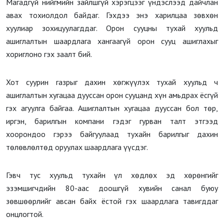
Магадгүй нийгмийн зайлшгүй хэрэгцээг үндэслээд дайчлан
авах тохиолдол байдаг. Гэхдээ энэ харилцаа зөвхөн
хуулиар зохицуулагддаг. Орон сууцны тухай хуульд
ашиглалтын шаардлага хангаагүй орон сууц ашиглахыг
хориглоно гэх заалт бий.
Хот суурин газрыг дахин хөгжүүлэх тухай хуульд ч
ашиглалтын хугацаа дууссан орон сууцанд хүн амьдрах ёсгүй
гэх агуулга байгаа. Ашиглалтын хугацаа дууссан бол төр,
иргэн, барилгын компани гэдэг гурван талт этгээд
хоорондоо гэрээ байгуулаад тухайн барилгыг дахин
төлөвлөлтөд оруулах шаардлага үүсдэг.
Гэвч тус хуульд тухайн үл хөдлөх эд хөрөнгийг
эзэмшигчдийн 80-аас доошгүй хувийн санал буюу
зөвшөөрлийг авсан байх ёстой гэх шаардлага тавигддаг
онцлогтой.