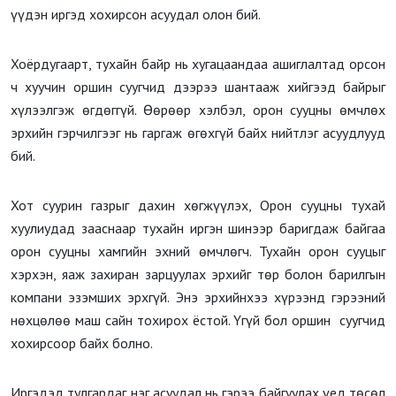
үүдэн иргэд хохирсон асуудал олон бий.
Хоёрдугаарт, тухайн байр нь хугацаандаа ашиглалтад орсон
ч хуучин оршин суугчид дээрээ шантааж хийгээд байрыг
хүлээлгэж өгдөггүй. Өөрөөр хэлбэл, орон сууцны өмчлөх
эрхийн гэрчилгээг нь гаргаж өгөхгүй байх нийтлэг асуудлууд
бий.
Хот суурин газрыг дахин хөгжүүлэх, Орон сууцны тухай
хуулиудад зааснаар тухайн иргэн шинээр баригдаж байгаа
орон сууцны хамгийн эхний өмчлөгч. Тухайн орон сууцыг
хэрхэн, яаж захиран зарцуулах эрхийг төр болон барилгын
компани эзэмших эрхгүй. Энэ эрхийнхээ хүрээнд гэрээний
нөхцөлөө маш сайн тохирох ёстой. Үгүй бол оршин суугчид
хохирсоор байх болно.
Иргэдэд тулгардаг нэг асуудал нь гэрээ байгуулах үед төсөл