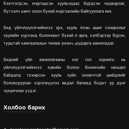
бэлтгэгдсэн, мэргэшсэн хуульчдаас бүрдсэн чадварлаг,
бүтээлч хамт олон бүхий мэргэжлийн байгууллага юм.
Бид үйлчлүүлэгчийнхээ эрх, хууль ёсны ашиг сонирхлыг
хуулийн хүрээнд боломжит бүхий л арга, хэлбэрээр бүрэн,
тууштай хамгаалахын төлөө үнэнч, шударга ажилладаг.
Бидний үйл ажиллагааны нэг гол зорилго нь
үйлчлүүлэгчийнхээ хувийн болон бизнесийн нөхцөл
байдалд тохирсон хууль зүйн оновчтой шийдлийг
боловсруулан хэрэгжүүлэх явдал бөгөөд бодит үр дүнг
чухалчлан үздэг.
Холбоо барих