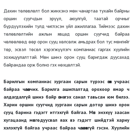
Дахин төлөвлөлт бол жинхэнэ мөн чанартаа тухайн байрны
оршин суугчдын эрүүл, аюулгүй, таатай орчныг
бүрдүүлэхийн тулд чиглэсэн үйл ажиллагаа. Тиймээс дахин
төлөвлөлтийн ажлын явцад оршин суугчид байраа
чөлөөлөөд өөр орон сууц хөлсөлж амьдрах бол тус мөнгийг
төр, эсвэл төсөл хэрэгжүүлэгч компаниас гаргах хуулийн
зохицуулалттай. Мөн шинэ орон сууц баригдаж дуусахад
байрандаа орж болно гэх нөхцөлтэй.
Барилгын компаниас зургаан сарын түрээс өгөх учраас
байраа чөлөөлчих. Барилга ашиглалтад орохоор ямар ч
алдагдалгүй шинэ байр өгнө гэх санал тавьсан юм билээ.
Харин оршин суугчид зургаан сарын дотор шинэ орон
сууц барина гэдэгт итгэхгүй байгаа. Мөн энэхүү заасан
хугацаанд мөнгө дуусвал яах вэ гэдэгт шийдтэй хариу
хэлэхгүй байгаа учраас байраа чөлөөлөхгүй гэсэн. Хуулийн