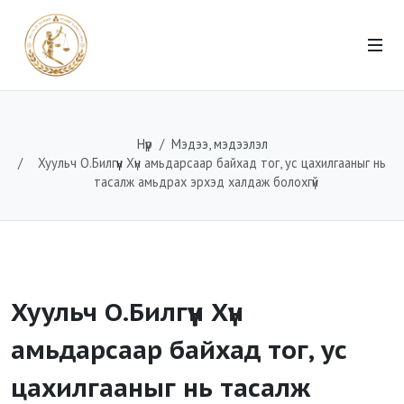
Нүүр
Мэдээ, мэдээлэл
Хуульч О.Билгүүн Хүн амьдарсаар байхад тог, ус цахилгааныг нь
тасалж амьдрах эрхэд халдаж болохгүй
Хуульч О.Билгүүн Хүн
амьдарсаар байхад тог, ус
цахилгааныг нь тасалж