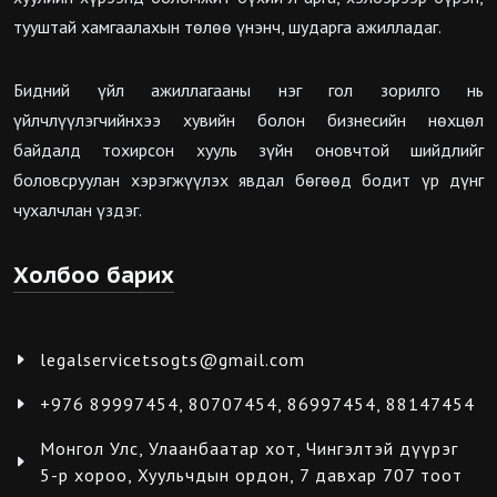
тууштай хамгаалахын төлөө үнэнч, шударга ажилладаг.
Бидний үйл ажиллагааны нэг гол зорилго нь
үйлчлүүлэгчийнхээ хувийн болон бизнесийн нөхцөл
байдалд тохирсон хууль зүйн оновчтой шийдлийг
боловсруулан хэрэгжүүлэх явдал бөгөөд бодит үр дүнг
чухалчлан үздэг.
Холбоо барих
legalservicetsogts@gmail.com
+976 89997454, 80707454, 86997454, 88147454
Монгол Улс, Улаанбаатар хот, Чингэлтэй дүүрэг
5-р хороо, Хуульчдын ордон, 7 давхар 707 тоот