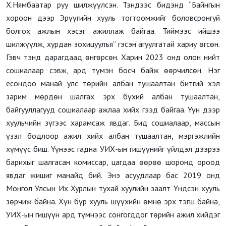
Х.Нямбаатар руу шилжүүлсэн. Тэндээс бидэнд “Байнгын
хороон дээр Эрүүгийн хууль тогтоомжийг боловсронгуй
болгох ажлын хэсэг ажиллаж байгаа. Тиймээс ийшээ
шилжүүлж, хурдан зохицуулъя” гэсэн агуулгатай хариу өгсөн.
Гэвч тэнд дарагдаад өнгөрсөн. Харин 2023 онд олон нийт
сошиалаар сэвж, ард түмэн босч байж өөрчилсөн. Нэг
ёсондоо манай улс төрийн албан тушаалтан битгий хэл
зарим мөрдөн шалгах эрх бүхий албан тушаалтан,
байгууллагууд сошиалаар ажлаа хийх гээд байгаа. Үүн дээр
хуульчийн зүгээс харамсаж явдаг. Бид сошиалаар, массын
үзэл бодлоор ажил хийх албан тушаалтан, мэргэжлийн
хүмүүс биш. Үүнээс гадна УИХ-ын гишүүнийг үйлдэл дээрээ
барихыг шалгасан комиссар, цагдаа өөрөө шоронд ороод
явдаг жишиг манайд бий. Энэ асуудлаар бас 2019 онд
Монгол Улсын Их Хурлын тухай хуулийн заалт Үндсэн хууль
зөрчиж байна. Хүн бүр хууль шүүхийн өмнө эрх тэгш байна,
УИХ-ын гишүүн ард түмнээс сонгогддог төрийн ажил хийдэг