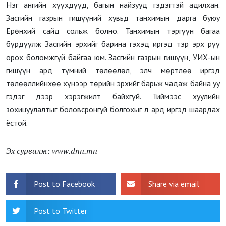
Нэг ангийн хүүхдүүд, багын найзууд гэдэгтэй адилхан.
Засгийн газрын гишүүний хувьд танхимын дарга буюу
Ерөнхий сайд сольж болно. Танхимын тэргүүн багаа
бүрдүүлж Засгийн эрхийг барина гэхэд иргэд тэр эрх рүү
орох боломжгүй байгаа юм. Засгийн газрын гишүүн, УИХ-ын
гишүүн ард түмний төлөөлөл, элч мөртлөө иргэд
төлөөллийнхөө хүнээр төрийн эрхийг барьж чадаж байна уу
гэдэг дээр хэрэгжилт байхгүй. Тиймээс хуулийн
зохицуулалтыг боловсронгуй болгохыг л ард иргэд шаардах
ёстой.
Эх сурвалж: www.dnn.mn
Post to Facebook
Share via email
Post to Twitter