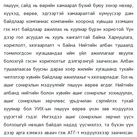
гишүүн, сайд нь өөрийн хамаарал бүхий буюу эхнэр нөхөр,
хүүхэд, өөрөө, эдгээртэй хамааралтай хүмүүсээр дам
байдлаар компаниас компанийн хооронд хувьцаа эзэмших
гэх мэт байдлаар ажиллах нь хуулиар бүрэн хориотой. Үүн
дээр гол асуудал нь хууль хангалттай байна. Хариуцлага,
хориглолт, хязгаарлалт ч байна. Нийтийн албан тушаалд
томилогдсон хугацаандаа ийм үйл ажиллагааг явуулж
болохгүй гэсэн хориглолтыг дэлгэрэнгүй заачихсан. Албан
тушаалаасаа буусны дараа хоёр жилийн хугацаанд тухайн
чиглэлээр хувийн байдлаар ажиллахыг ч хязгаарладаг. Гол нь
ашиг сонирхлын мэдүүлгийг гишүүн өөрөө өгдөг. Нийтийн
албанд нийтийн болон хувийн ашиг сонирхлыг зохицуулах,
ашиг сонирхлын зөрчлөөс урьдчилан сэргийлэх тухай
хуулиар бол УИХ-ын гишүүн өөрөө үнэн зөв мэдүүлэх
үүрэгтэй гэдэг. Ингэхдээ ашиг сонирхлын зөрчил үүсч
болзошгүй нөхцөл байдал надад үүсчихлээ, та бүхэн үүн
дээр арга хэмжээ аваач гэж АТГ-т мэдүүлэхээр заачихсан.