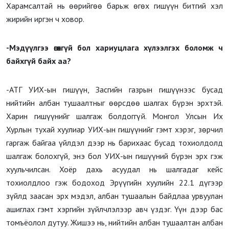
Харамсалтай нь өөрийгөө барьж өгөх гишүүн битгий хэл
жирийн иргэн ч ховор.
-Мэдүүлгээ өгөхгүй бол хариуцлага хүлээлгэх боломж ч
байхгүй байх аа?
-АТГ УИХ-ын гишүүн, Засгийн газрын гишүүнээс бусад
нийтийн албан тушаалтныг өөрсдөө шалгах бүрэн эрхтэй.
Харин гишүүнийг шалгаж болдоггүй. Монгол Улсын Их
Хурлын тухай хуулиар УИХ-ын гишүүнийг гэмт хэрэг, зөрчил
гаргаж байгаа үйлдэл дээр нь барихаас бусад тохиолдолд
шалгаж болохгүй, энэ бол УИХ-ын гишүүний бүрэн эрх гэж
хуульчилсан. Хоёр дахь асуудал нь шалгадаг кейс
тохиолдлоо гэж бодоход Эрүүгийн хуулийн 22.1 дүгээр
зүйлд заасан эрх мэдэл, албан тушаалын байдлаа урвуулан
ашиглах гэмт хэргийн зүйлчлэлээр авч үздэг. Үүн дээр бас
томъёолол дутуу. Жишээ нь, нийтийн албан тушаалтан албан