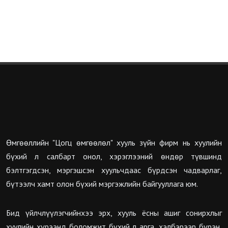
Өмгөөллийн "Цогц өмгөөлөл" хууль зүйн фирм нь хуулийн
бүхий л салбарт онол, хэрэглээний өндөр түвшинд
бэлтгэгдсэн, мэргэшсэн хуульчдаас бүрдсэн чадварлаг,
бүтээлч хамт олон бүхий мэргэжлийн байгууллага юм.
Бид үйлчлүүлэгчийнхээ эрх, хууль ёсны ашиг сонирхлыг
хуулийн хүрээнд боломжит бүхий л арга, хэлбэрээр бүрэн,