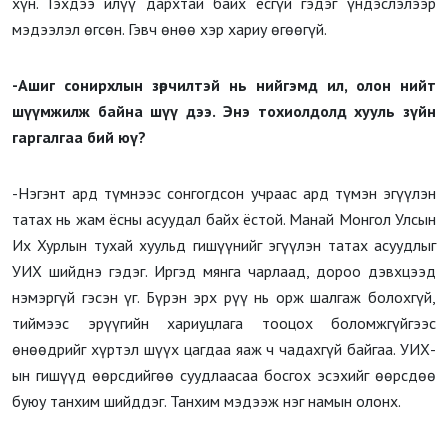
хүн. Гэхдээ илүү дархтай байх ёсгүй гэдэг үндэслэлээр
мэдээлэл өгсөн. Гэвч өнөө хэр хариу өгөөгүй.
-Ашиг сонирхлын зөрчилтэй нь нийгэмд ил, олон нийт
шүүмжилж байна шүү дээ. Энэ тохиолдолд хууль зүйн
гаргалгаа бий юү?
-Нэгэнт ард түмнээс сонгогдсон учраас ард түмэн эгүүлэн
татах нь жам ёсны асуудал байх ёстой. Манай Монгол Улсын
Их Хурлын тухай хуульд гишүүнийг эгүүлэн татах асуудлыг
УИХ шийднэ гэдэг. Иргэд мянга чарлаад, дороо дэвхцээд
нэмэргүй гэсэн үг. Бүрэн эрх рүү нь орж шалгаж болохгүй,
тиймээс эрүүгийн хариуцлага тооцох боломжгүйгээс
өнөөдрийг хүртэл шүүх цагдаа яаж ч чадахгүй байгаа. УИХ-
ын гишүүд өөрсдийгөө суудлаасаа босгох эсэхийг өөрсдөө
буюу танхим шийддэг. Танхим мэдээж нэг намын олонх.