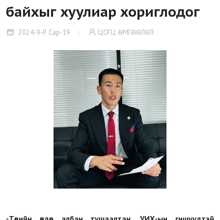
байхыг хуулиар хориглодог
2024-9-Р Сар-19
ЦОГЦ ӨМГӨӨЛӨЛ
-Төрийн өндөр албан тушаалтан, УИХ-ын гишүүдтэй