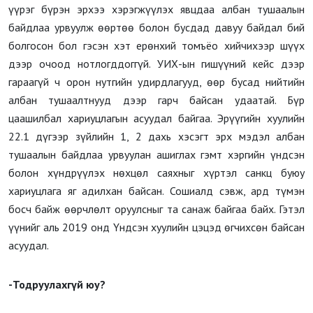
үүрэг бүрэн эрхээ хэрэгжүүлэх явцдаа албан тушаалын
байдлаа урвуулж өөртөө болон бусдад давуу байдал бий
болгосон бол гэсэн хэт ерөнхий томъёо хийчихээр шүүх
дээр очоод нотлогддоггүй. УИХ-ын гишүүний кейс дээр
гараагүй ч орон нутгийн удирдлагууд, өөр бусад нийтийн
албан тушаалтнууд дээр гарч байсан удаатай. Бүр
цаашилбал хариуцлагын асуудал байгаа. Эрүүгийн хуулийн
22.1 дүгээр зүйлийн 1, 2 дахь хэсэгт эрх мэдэл албан
тушаалын байдлаа урвуулан ашиглах гэмт хэргийн үндсэн
болон хүндрүүлэх нөхцөл саяхныг хүртэл санкц буюу
хариуцлага яг адилхан байсан. Сошиалд сэвж, ард түмэн
босч байж өөрчлөлт оруулсныг та санаж байгаа байх. Гэтэл
үүнийг аль 2019 онд Үндсэн хуулийн цэцэд өгчихсөн байсан
асуудал.
-Тодруулахгүй юу?