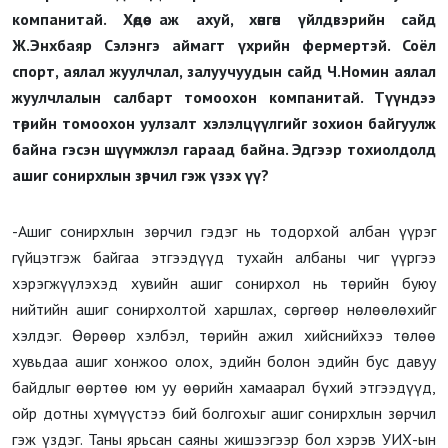
компанитай. Хөдөө аж ахуй, хөнгөн үйлдвэрийн сайд
Ж.Энхбаяр Сэлэнгэ аймагт үхрийн фермертэй. Соёл
спорт, аялал жуулчлал, залуучуудын сайд Ч.Номин аялал
жуулчлалын салбарт томоохон компанитай. Түүндээ
төрийн томоохон уулзалт хэлэлцүүлгийг зохион байгуулж
байна гэсэн шүүмжлэл гараад байна. Эдгээр тохиолдолд
ашиг сонирхлын зөрчил гэж үзэх үү?
-Ашиг сонирхлын зөрчил гэдэг нь тодорхой албан үүрэг
гүйцэтгэж байгаа этгээдүүд тухайн албаны чиг үүргээ
хэрэгжүүлэхэд хувийн ашиг сонирхол нь төрийн буюу
нийтийн ашиг сонирхолтой харшлах, сөргөөр нөлөөлөхийг
хэлдэг. Өөрөөр хэлбэл, төрийн ажил хийснийхээ төлөө
хувьдаа ашиг хонжоо олох, эдийн болон эдийн бус давуу
байдлыг өөртөө юм уу өөрийн хамаарал бүхий этгээдүүд,
ойр дотны хүмүүстээ бий болгохыг ашиг сонирхлын зөрчил
гэж үздэг. Таны ярьсан саяны жишээгээр бол хэрэв УИХ-ын