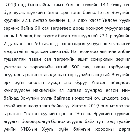
-2019 онд багштайгаа хамт Үндсэн хуулийн 14.1 буюу хүн
бүр хууль шүүхийн өмнө эрх тэгш байна. Гэтэл Эрүүгийн
хуулийн 22.1 дүгээр зүйлийн 1, 2 дахь хэсэг Үндсэн хууль
зөрчиж байна. 50 сая төгрөгөөс доош хохирол учруулахаар
ял нь 1-5 жил, бас торгох бусад санкцуудтай. 22.1-р зүйлийн
2 дахь хэсэгт 50 саяас дээш хохирол учруулсан ч ялгаагүй
дээрхтэй яг адилхан санкцтай. Нэг ёсондоо нийтийн албан
тушаалтан таван сая төгрөгийн ашиг сонирхлын зөрчил
үүсгэсэн ч торгуулийн ялтай, 500 сая, таван тэрбумаар
асуудал гаргасан ч яг адилхан торгуулийн санцктай. Эрүүгийн
эрх зүйн онолын хувьд энэ буруу. Үндсэн нөхцлөөс
хүндрүүлсэн нөхцөлийн ял дагаад хүндрэх ёстой. Ийм
байхад Эрүүгийн хууль байгаад нэмэртэй юу, шударга ёсны
тухай ярих шаардлага байна уу. Ингээд 2019 онд мэдээлэл
гаргасан. Үндсэн хуулийн цэцээс “Энэ нь Эрүүгийн хуулийн
агуулгыг боловсронгуй болгох асуудал байх тул” гээд тухайн
үеийн УИХ-ын Хууль зүйн байнгын хорооны дарга