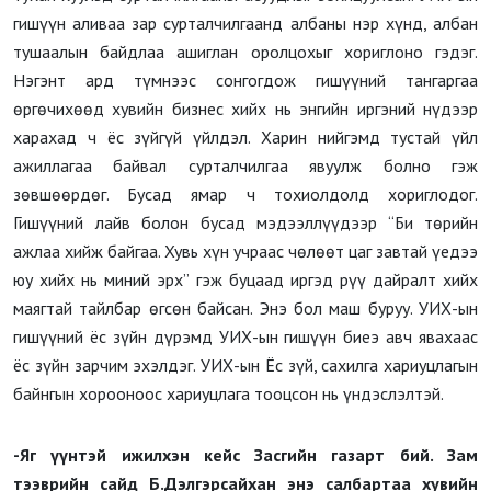
гишүүн аливаа зар сурталчилгаанд албаны нэр хүнд, албан
тушаалын байдлаа ашиглан оролцохыг хориглоно гэдэг.
Нэгэнт ард түмнээс сонгогдож гишүүний тангаргаа
өргөчихөөд хувийн бизнес хийх нь энгийн иргэний нүдээр
харахад ч ёс зүйгүй үйлдэл. Харин нийгэмд тустай үйл
ажиллагаа байвал сурталчилгаа явуулж болно гэж
зөвшөөрдөг. Бусад ямар ч тохиолдолд хориглодог.
Гишүүний лайв болон бусад мэдээллүүдээр “Би төрийн
ажлаа хийж байгаа. Хувь хүн учраас чөлөөт цаг завтай үедээ
юу хийх нь миний эрх” гэж буцаад иргэд рүү дайралт хийх
маягтай тайлбар өгсөн байсан. Энэ бол маш буруу. УИХ-ын
гишүүний ёс зүйн дүрэмд УИХ-ын гишүүн биеэ авч явахаас
ёс зүйн зарчим эхэлдэг. УИХ-ын Ёс зүй, сахилга хариуцлагын
байнгын хорооноос хариуцлага тооцсон нь үндэслэлтэй.
-Яг үүнтэй ижилхэн кейс Засгийн газарт бий. Зам
тээврийн сайд Б.Дэлгэрсайхан энэ салбартаа хувийн