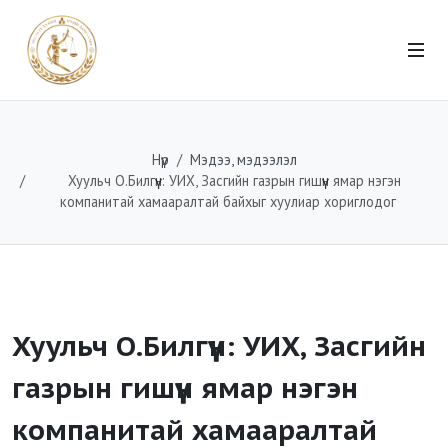
Нүүр
Мэдээ, мэдээлэл
Хуульч О.Билгүүн: УИХ, Засгийн газрын гишүүн ямар нэгэн
компанитай хамааралтай байхыг хуулиар хориглодог
Хуульч О.Билгүүн: УИХ, Засгийн
газрын гишүүн ямар нэгэн
компанитай хамааралтай