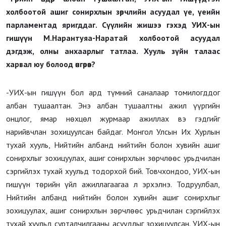
холбоотой ашиг сонирхлын зөрчлийн асуудал үе, үеийн
парламентад яригддаг. Сүүлийн жишээ гэхэд УИХ-ын
гишүүн М.Нарантуяа-Наратай холбоотой асуудал
дэгдэж, олны анхаарлыг татлаа. Хууль зүйн талаас
харвал юу болоод өнгөрөв?
-УИХ-ын гишүүн бол ард түмний саналаар томилогддог
албан тушаалтан. Энэ албан тушаалтны ажил үүргийн
онцлог, ямар нөхцөл журмаар ажиллах вэ гэдгийг
нарийвчлан зохицуулсан байдаг. Монгол Улсын Их Хурлын
тухай хууль, Нийтийн албанд нийтийн болон хувийн ашиг
сонирхлыг зохицуулах, ашиг сонирхлын зөрчлөөс урьдчилан
сэргийлэх тухай хуульд тодорхой бий. Товчхондоо, УИХ-ын
гишүүн төрийн үйл ажиллагаагаа л эрхэлнэ. Тодруулбал,
Нийтийн албанд нийтийн болон хувийн ашиг сонирхлыг
зохицуулах, ашиг сонирхлын зөрчлөөс урьдчилан сэргийлэх
тухай хуульд сурталчилгааны асуудлыг зохицуулсан. УИХ-ын